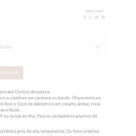
PARTILHAR
OMPRAR
sos aka Ouriços de parece,
stos e coabitam em cardume ou bando. Disponíveis em
m 8cm e 11cm de diâmetro e em cobalto, âmbar, coral,
lda e Nude.
P ou na loja on-line. Para os verdadeiros amantes do
cerâmica grés de alta temperatura. Os itens próprios