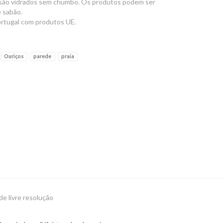
 são vidrados sem chumbo. Os produtos podem ser
e sabão.
ortugal com produtos UE.
Ouriços
parede
praia
de livre resolução