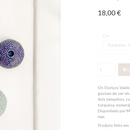
18,00 €
Cor
C
Os Ouriços Vaido
gostam de ser vi
dois tamanhos, co
turquesa, esmera
Disponíveis por M
mar.
Produto feito em 