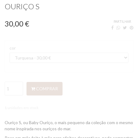
OURIÇO S
30,00 €
PARTILHAR
cor
COMPRAR
1
unidades em stock
Ouriço S, ou Baby Ouriço, o mais pequeno da coleção com o mesmo
nome inspirada nos ouriços do mar.
Peça em grês feita à mão para efeitos decorativos, pode comportar